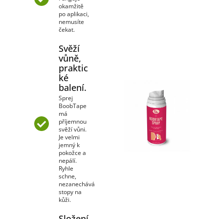
okamžitě
po aplikaci,
nemusíte
čekat.
Svěží
vůně,
praktic
ké
balení.
Sprej
BoobTape
má
příjemnou
svěží vůni.
Je velmi
jemný k
pokožce a
nepálí.
Ryhle
schne,
nezanechává
stopy na
kůži.
Složení