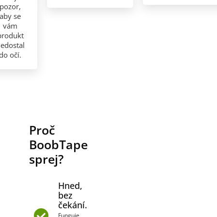
pozor,
aby se
vám
produkt
edostal
do očí.
Proč
BoobTape
sprej?
Hned,
bez
čekání.
Funguje