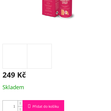
249 Kč
Měrná
Skladem
cena:
Přidat do košíku