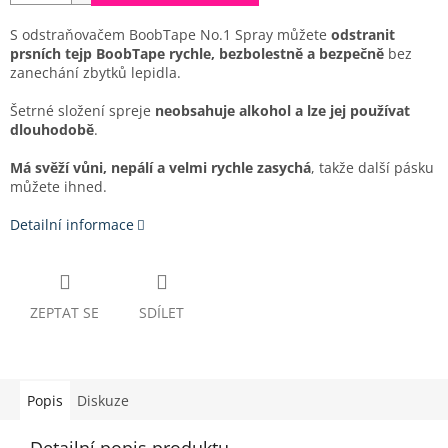
S odstraňovačem BoobTape No.1 Spray můžete
odstranit
prsních tejp BoobTape rychle, bezbolestně a bezpečně
bez
zanechání zbytků lepidla.
Šetrné složení spreje
neobsahuje alkohol a lze jej používat
dlouhodobě
.
Má svěží vůni, nepálí a velmi rychle zasychá
, takže další pásku
můžete ihned.
Detailní informace
ZEPTAT SE
SDÍLET
Popis
Diskuze