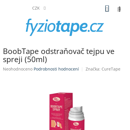
Přejít
NÁKUP
na
CZK
obsah
KOŠÍK
BoobTape odstraňovač tejpu ve
spreji (50ml)
Průměrné
Neohodnoceno
Podrobnosti hodnocení
Značka:
CureTape
hodnocení
produktu
je
0,0
z
5
hvězdiček.