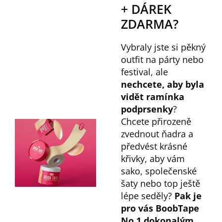
+ DÁREK
ZDARMA?
Vybraly jste si pěkný
outfit na párty nebo
festival, ale
nechcete, aby byla
vidět ramínka
podprsenky
?
Chcete přirozeně
zvednout ňadra a
předvést krásné
křivky, aby vám
sako, společenské
šaty nebo top ještě
lépe seděly?
Pak je
pro vás BoobTape
No.1 dokonalým