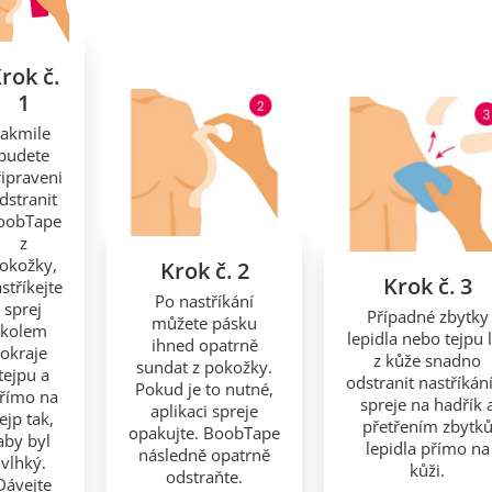
rok č.
1
Jakmile
budete
ipraveni
dstranit
oobTape
z
okožky,
Krok č. 2
Krok č. 3
stříkejte
Po nastříkání
sprej
Případné zbytky
můžete pásku
kolem
lepidla nebo tejpu 
ihned opatrně
okraje
z kůže snadno
sundat z pokožky.
tejpu a
odstranit nastříká
Pokud je to nutné,
římo na
spreje na hadřík 
aplikaci spreje
ejp tak,
přetřením zbytk
opakujte. BoobTape
aby byl
lepidla přímo na
následně opatrně
vlhký.
kůži.
odstraňte.
Dávejte