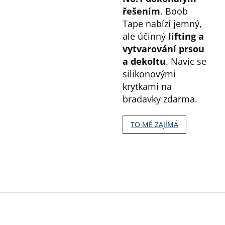
řešením
. Boob
Tape nabízí jemný,
ale účinný
lifting a
vytvarování prsou
a dekoltu
. Navíc se
silikonovými
krytkami na
bradavky zdarma.
TO MĚ ZAJÍMÁ
Z
á
p